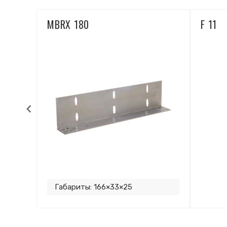
MBRX 180
F 11
Габариты: 166×33×25