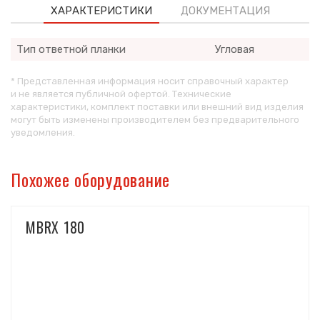
ХАРАКТЕРИСТИКИ
ДОКУМЕНТАЦИЯ
Тип ответной планки
Угловая
* Представленная информация носит справочный характер
и не является публичной офертой. Технические
характеристики, комплект поставки или внешний вид изделия
могут быть изменены производителем без предварительного
уведомления.
Похожее оборудование
MBRX 180